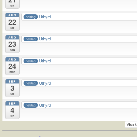
fre
AUG
Uthyrd
heldag
22
lör
AUG
Uthyrd
heldag
23
sön
AUG
Uthyrd
heldag
24
mån
SEP
Uthyrd
heldag
3
tor
SEP
Uthyrd
heldag
4
fre
Visa 