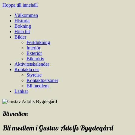
Hoppa till innehåll
Välkommen
Gustav Adolfs Bygdegård
En modern samlingslokal lämplig till bröllop, födelsedagsfester, samma
Historia
Bokning
Hitta hit
Bilder
Festdukning
Interiör
Exteriör
Bildarkiv
Aktivitetskalender
Kontakta oss
Styrelse
Kontaktpersoner
Bli medlem
Länkar
Bli medlem
Bli medlem i Gustav Adolfs Bygdegård