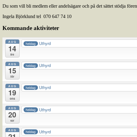
Du som vill bli medlem eller andelsägare och på det sättet stödja för
Ingela Björklund tel 070 647 74 10
Kommande aktiviteter
AUG
Uthyrd
heldag
14
fre
AUG
Uthyrd
heldag
15
lör
AUG
Uthyrd
heldag
19
ons
AUG
Uthyrd
heldag
20
tor
AUG
Uthyrd
heldag
21