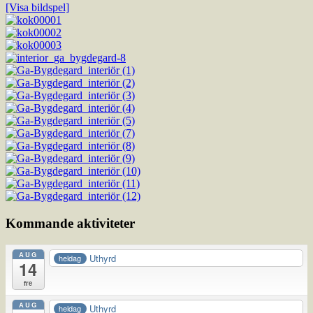
[Visa bildspel]
Kommande aktiviteter
AUG
Uthyrd
heldag
14
fre
AUG
Uthyrd
heldag