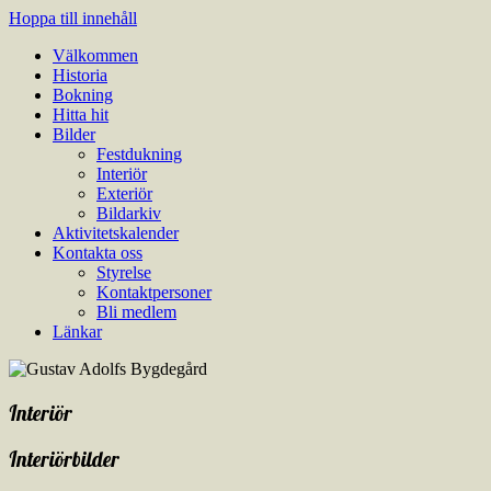
Hoppa till innehåll
Välkommen
Gustav Adolfs Bygdegård
En modern samlingslokal lämplig till bröllop, födelsedagsfester,
Historia
sammanträden, kurser och utställningar.
Bokning
Hitta hit
Bilder
Festdukning
Interiör
Exteriör
Bildarkiv
Aktivitetskalender
Kontakta oss
Styrelse
Kontaktpersoner
Bli medlem
Länkar
Interiör
Interiörbilder