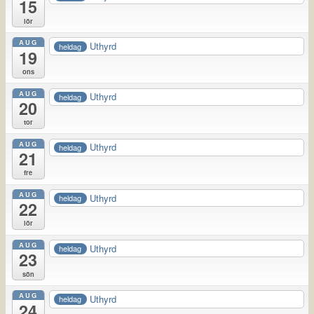
15
lör
AUG
Uthyrd
heldag
19
ons
AUG
Uthyrd
heldag
20
tor
AUG
Uthyrd
heldag
21
fre
AUG
Uthyrd
heldag
22
lör
AUG
Uthyrd
heldag
23
sön
AUG
Uthyrd
heldag
24