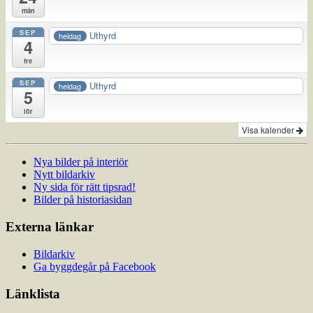
mån
SEP
Uthyrd
heldag
4
fre
SEP
Uthyrd
heldag
5
lör
Visa kalender
Nya bilder på interiör
Nytt bildarkiv
Ny sida för rätt tipsrad!
Bilder på historiasidan
Externa länkar
Bildarkiv
Ga byggdegår på Facebook
Länklista