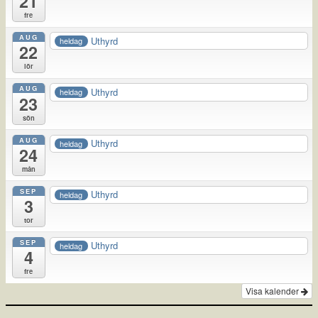
21
fre
AUG
Uthyrd
heldag
22
lör
AUG
Uthyrd
heldag
23
sön
AUG
Uthyrd
heldag
24
mån
SEP
Uthyrd
heldag
3
tor
SEP
Uthyrd
heldag
4
fre
Visa kalender