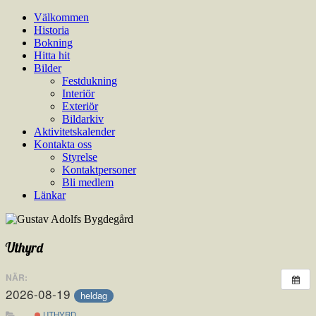
Hoppa
Välkommen
Gustav Adolfs Bygdegård
En modern samlingslokal lämplig till bröllop, födelsedagsfester,
till
Historia
sammanträden, kurser och utställningar.
innehåll
Bokning
Hitta hit
Bilder
Festdukning
Interiör
Exteriör
Bildarkiv
Aktivitetskalender
Kontakta oss
Styrelse
Kontaktpersoner
Bli medlem
Länkar
Uthyrd
NÄR:
2026-08-19
heldag
UTHYRD