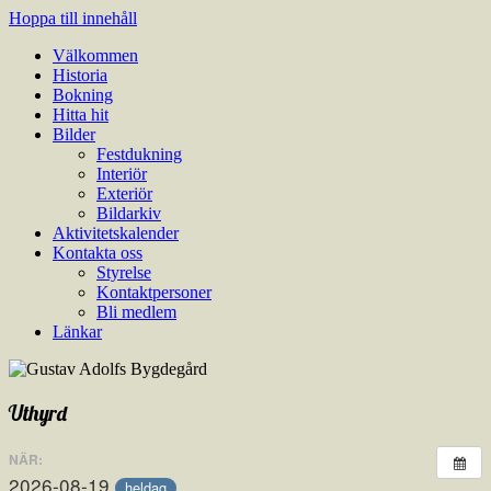
Hoppa till innehåll
Välkommen
Gustav Adolfs Bygdegård
En modern samlingslokal lämplig till bröllop, födelsedagsfester,
Historia
sammanträden, kurser och utställningar.
Bokning
Hitta hit
Bilder
Festdukning
Interiör
Exteriör
Bildarkiv
Aktivitetskalender
Kontakta oss
Styrelse
Kontaktpersoner
Bli medlem
Länkar
Uthyrd
NÄR:
2026-08-19
heldag