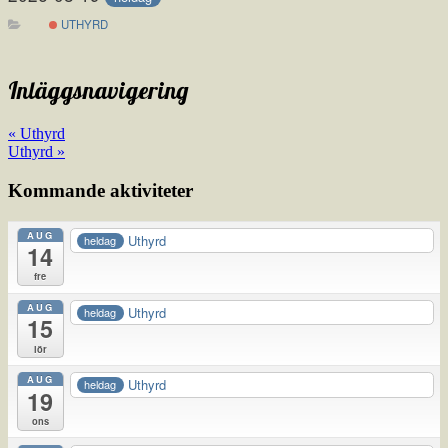
UTHYRD
Inläggsnavigering
« Uthyrd
Uthyrd »
Kommande aktiviteter
AUG
Uthyrd
heldag
14
fre
AUG
Uthyrd
heldag
15
lör
AUG
Uthyrd
heldag
19
ons