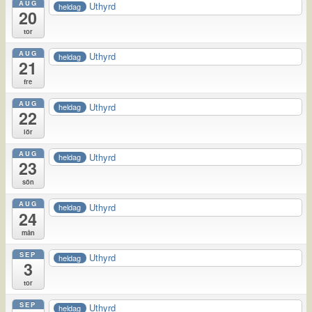
AUG
Uthyrd
heldag
20
tor
AUG
Uthyrd
heldag
21
fre
AUG
Uthyrd
heldag
22
lör
AUG
Uthyrd
heldag
23
sön
AUG
Uthyrd
heldag
24
mån
SEP
Uthyrd
heldag
3
tor
SEP
Uthyrd
heldag