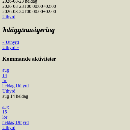
2026-08-23
heldag
2026-08-23T00:00:00+02:00
2026-08-24T00:00:00+02:00
Uthyrd
Inläggsnavigering
« Uthyrd
Uthyrd »
Kommande aktiviteter
aug
14
fre
heldag
Uthyrd
Uthyrd
aug 14
heldag
aug
15
lör
heldag
Uthyrd
Uthyrd