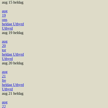
aug 15
heldag
aug
19
ons
heldag
Uthyrd
Uthyrd
aug 19
heldag
aug
20
tor
heldag
Uthyrd
Uthyrd
aug 20
heldag
aug
21
fre
heldag
Uthyrd
Uthyrd
aug 21
heldag
aug
22