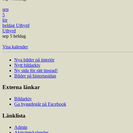
sep
5
lör
heldag
Uthyrd
Uthyrd
sep 5
heldag
Visa kalender
Nya bilder på interiör
Nytt bildarkiv
Ny sida för rätt tipsrad!
Bilder på historiasidan
Externa länkar
Bildarkiv
Ga byggdegår på Facebook
Länklista
Admin
Aktivitetskalender