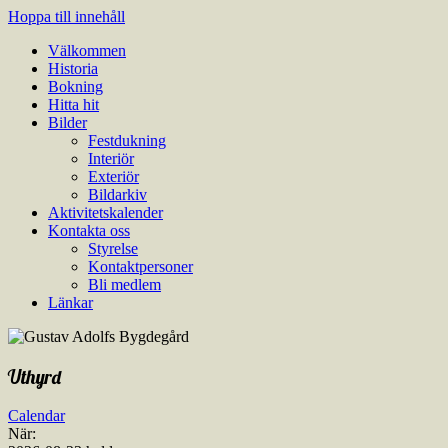
Hoppa till innehåll
Välkommen
Gustav Adolfs Bygdegård
En modern samlingslokal lämplig till bröllop, födelsedagsfester, samma
Historia
Bokning
Hitta hit
Bilder
Festdukning
Interiör
Exteriör
Bildarkiv
Aktivitetskalender
Kontakta oss
Styrelse
Kontaktpersoner
Bli medlem
Länkar
Uthyrd
Calendar
När: